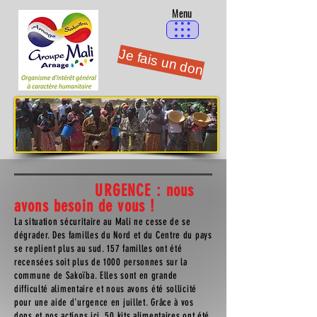
Menu
Je fais un don
URGENCE : nous
avons besoin de vous !
La situation sécuritaire au Mali ne cesse de se
dégrader. Des familles du Nord et du Centre du pays
se replient plus au sud. 157 familles ont été
recensées soit plus de 1000 personnes sur la
commune de Sakoïba. Elles sont en grande
difficulté alimentaire et nous avons été sollicité
pour une aide d'urgence en juillet. Grâce à vos
dons et nos actions ici, 50 kits alimentaires ont été